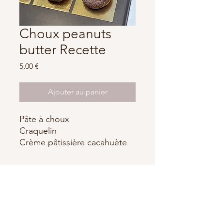
Choux peanuts
butter Recette
Prix
5,00 €
Ajouter au panier
Pâte à choux
Craquelin
Crème pâtissière cacahuète
Ganache montée cacahuète
Caramel
Alexandre Boulanger
contact@boulangeralexandre.com